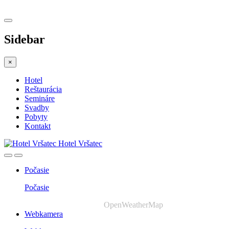
Sidebar
×
Hotel
Reštaurácia
Semináre
Svadby
Pobyty
Kontakt
Hotel Vršatec
Počasie
Počasie
OpenWeatherMap
Webkamera