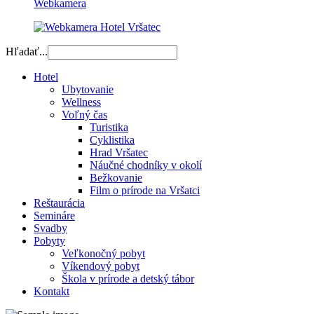
Webkamera
Hľadať...
Hotel
Ubytovanie
Wellness
Voľný čas
Turistika
Cyklistika
Hrad Vršatec
Náučné chodníky v okolí
Bežkovanie
Film o prírode na Vršatci
Reštaurácia
Semináre
Svadby
Pobyty
Veľkonočný pobyt
Víkendový pobyt
Škola v prírode a detský tábor
Kontakt