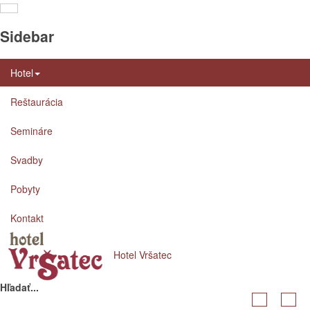
Sidebar
Ubytovanie
×
Hotel
Cíťte sa u nás ako doma, alebo ešte lepšie. Z izieb
Reštaurácia
budete pozerať na krásnu prírodu Vršatca.
Semináre
Apartmány
Hotelové izby
Turistické ubytovanie
Svadby
Pobyty
Kontakt
Hotel Vršatec
Hľadať...
Apartmán Alžbeta